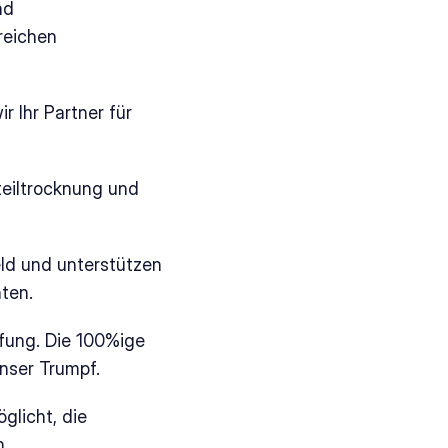
d 
eichen 
r Ihr Partner für 
eiltrocknung und 
ld und unterstützen 
ten.
fung. Die 100%ige 
nser Trumpf.
licht, die 
n.