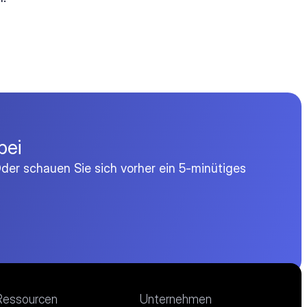
bei
der schauen Sie sich vorher ein 5-minütiges
Ressourcen
Unternehmen