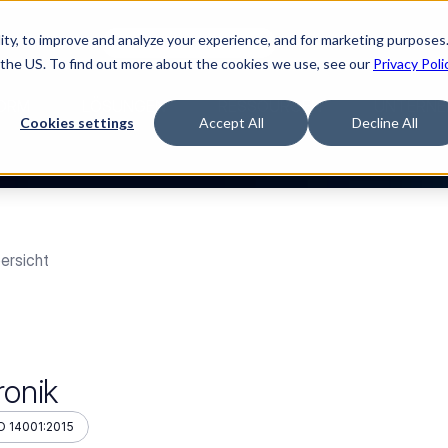
ty, to improve and analyze your experience, and for marketing purposes.
en sie verfilmt.
„The Buyerette“ ansehen
 the US. To find out more about the cookies we use, see our
Privacy Poli
ORM
LÖSUNGEN
RESSOURCEN
UNTERNE
Cookies settings
Accept All
Decline All
ersicht
onik
O 14001:2015