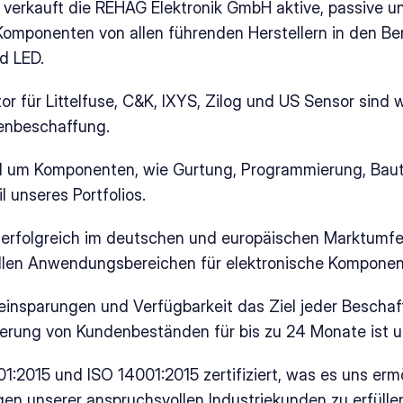
r verkauft die REHAG Elektronik GmbH aktive, passive un
omponenten von allen führenden Herstellern in den Ber
nd LED.
utor für Littelfuse, C&K, IXYS, Zilog und US Sensor sind wi
enbeschaffung.
d um Komponenten, wie Gurtung, Programmierung, Baut
l unseres Portfolios.
r erfolgreich im deutschen und europäischen Marktumfe
llen Anwendungsbereichen für elektronische Komponen
einsparungen und Verfügbarkeit das Ziel jeder Beschaf
erung von Kundenbeständen für bis zu 24 Monate ist u
1:2015 und ISO 14001:2015 zertifiziert, was es uns ermög
en unserer anspruchsvollen Industriekunden zu erfülle