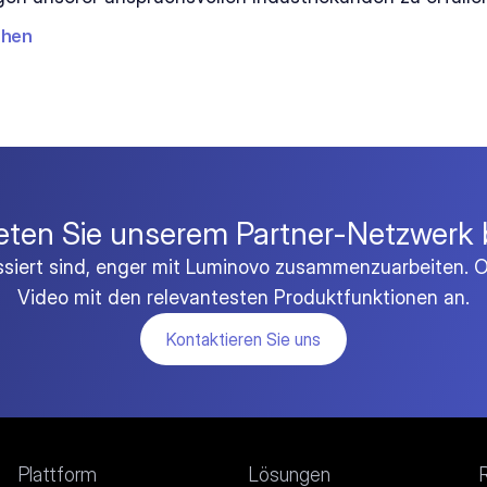
chen
eten Sie unserem Partner-Netzwerk 
essiert sind, enger mit Luminovo zusammenzuarbeiten. O
Video mit den relevantesten Produktfunktionen an.
Kontaktieren Sie uns
Plattform
Lösungen