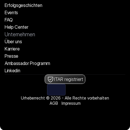
Erfolgsgeschichten
Events
FAQ
Help Center
Unternehmen
Über uns
Karriere
Presse
Ambassador Programm
Linkedin
ITAR registriert
Urheberrecht © 2026 - Alle Rechte vorbehalten
AGB
Impressum
Wir stellen ein! Offene Stellen ansehen
Wir stellen ein! Offene Stellen ansehen